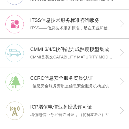
ITSS信息技术服务标准咨询服务
ITSS——信息技术服务标准，是在工业和信息化部、国家标准化委的领导和支持下，由ITSS工作组研制的一套IT服务领域的标准库和一套提供IT服务的方法论。是一套成体系和综合配套的信息技术服务标准库，全面规范了IT服务产品及其组成要素，用于指导实施标准化和可信赖的IT服务。杭州佳普旨在帮助IT企业建立运维服务管理体系，获取ITSS运维服务能力成熟度资质，当前该资质共分为4级。
CMMI 3/4/5软件能力成熟度模型集成
CMMI是英文CAPABILITY MATURITY MODEL INTEGRATION的简称，中文译意是能力成熟度模型集成。CMMI模型是卡内基梅隆大学2001年9月推出的成熟的系统工程和软件工程的集成成熟度模型。这个模型可以指引一个组织去改进它用于开发、维护和购买产品和服务的过程。CMMI模型具有两种表示方式：连续型和阶段型。对于CMMI评估，业内普遍采用的是阶段型表示方式，如有特殊过程改进的需求，我们建议采用连续型表示方式。IDEAL模型代表了过程改进活动的一个生命周期，它作为一个基础性的策略，已经在SEI的许多服务中采用。IDEAL模型是用过程改进的五个阶段描述来命名的：INITIATING初始化、DIAGNOSING诊断、ESTABLISHING建立、ACTING行动、LEARNING扩充。IDEAL模型已经被业界证明为十分有效的过程改进方法。故此，我们推荐采用IDEAL模型作为过程改进的方法。
CCRC信息安全服务资质认证
信息安全服务资质是信息安全服务机构提供安全服务的一种资格，包括法律地位、资源状况、管理水平、 技术能力等方面的要求。信息安全服务资质认证是依据国家法律法规、国家标准、行业标准和技术规范，按照认证基本规范及认证规则，对提供信息安全服务机构的信息安全服务资质进行评价。 通过对信息安全服务分类分级的资质认证，可以对信息安全服务提供商的基本资格、管理能力、技术能力和服务过程能力等方面进行权威、客观、公正的评价，证明其服务能力，满足社会对服务的选择需求。同时，认证过程也将有效促进服务提供方完善自身管理体系，提高服务质量和水平，引导行业健康规范发展。 信息安全服务资质认证分为八个分项：安全集成服务资质认证、安全运维服务资质认证、风险评估服务资质认证、应急处理服务资质认证、软件安全开发服务资质认证、灾难备份与恢复服务资质认证、工业控制安全服务资质认证、网络安全审计服务资质认证。
ICP增值电信业务经营许可证
增值电信业务经营许可证，（简称ICP证）互联网经营的主要内容为在线支付、充值平台、网络广告、有偿提供信息服务、电子商务及其它网上经营服务的运营商必须向通信管理局申请的互联网许可证，ICP网络经营许是中华人民共和国国务院令第291号《中华人民共和国电信条例》、第292号《互联网信息服务管理办法》，国家对提供互联网信息服务的ICP实行许可证制度，所以运营商必须有ICP证才能为用户提供在线支付、充值平台、网络广告、有偿提供信息服务、电子商务及其它网上经营服务。