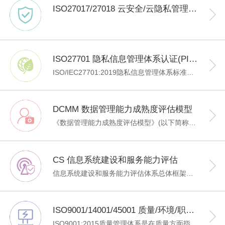
ISO27017/27018 云安全/云隐私管理体系认证
ISO27701 隐私信息管理体系认证(PIMS)
ISO/IEC27701:2019隐私信息管理体系标准，从组织治理、法律合规、流程规范、信息技术、监督等多个维度，为私营企业、政府机构和非盈利组织等社会机构，提供了一套完整的个人数据处理方法和隐私信息管理的框架，也是目前国际上最权威、最严格、最为广泛接受和应用的隐私信息管理体系。
DCMM 数据管理能力成熟度评估模型
《数据管理能力成熟度评估模型》(以下简称DCMM)是我国在数据管理领域首个正式发布的国家标准，旨在帮助企业利用先进的数据管理理念和方法，建立和评价自身数据管理能力，持续完善数据管理组织、程序和制度，充分发挥数据在促进企业向信息化、数字化、智能化发展方面的价值。
CS 信息系统建设和服务能力评估
信息系统建设和服务能力评估体系总体框架，规定了信息系统建设和服务提供者应具备的能力要求。 本标准适用于： 1)信息系统建设和服务提供者利用本标准建设自身能力，并进行测量、评估和改进；2)信息系统建设和服务需求者利用本标准对信息系统建设和服务提供者能力进行评估；3)第三方机构依据本标准对信息系统建设和服务提供者的能力进行客观评估。
ISO9001/14001/45001 质量/环境/职业健康安全管理体系认证
ISO9001:2015质量管理体系是在质量方面指挥和控制组织的协调活动，通常包括制定质量方针、目标以及质量策划、质量控制、质量保证和质量改进等活动。实现质量管理的方针目标，有效地开展各项质量管理活动，内部可强化管理，提高人员素质和企业文化；外部提升企业形象和市场份额。 ISO14001:2015环境管理体系认证是一项内部管理工具，旨在帮助组织实现自身设定的环境表现水平，并不断地改进环境行为，不断达到更新更佳的高度。其中有规范的动作程序，文件化的控制机制，它通过有明确职责、义务的组织结构来贯彻落实，目的在于防止对环境的不利影响。 ISO45001：2018 职业健康管理体系为企业提高职业健康安全绩效提供了一个科学、有效的管理手段；有助于推动职业健康安全法规和制度的贯彻执行；提高职业健康安全管理水平；对企业产生直接和间接的经济效益；将在社会上树立企业良好的品质和形象。